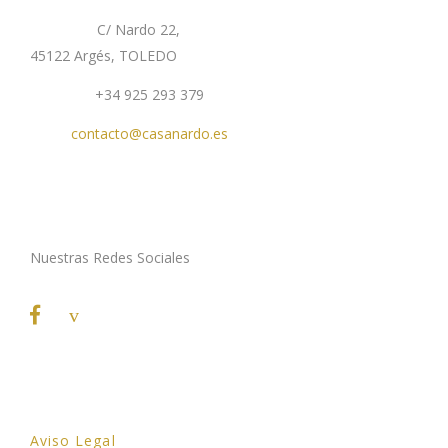
Dirección:
C/ Nardo 22,
45122 Argés, TOLEDO
Teléfono:
+34 925 293 379
Email:
contacto@casanardo.es
SÍGUENOS
Nuestras Redes Sociales
LEGAL
Aviso Legal