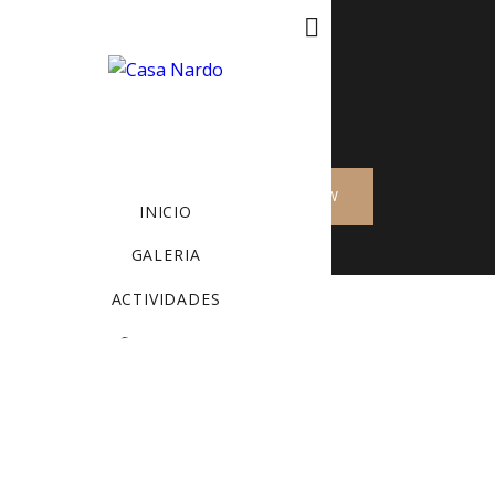
MENU
BOOK NOW
INICIO
GALERIA
ACTIVIDADES
Masonry Blog v4
CONTACTO
BLOG
RESERVAR